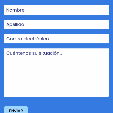
Nombre
(Obligatorio)
Apellido
(Obligatorio)
Correo
electrónico
(Obligatorio)
Cuéntenos
su
situación...
(Obligatorio)