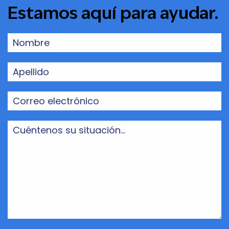
Estamos aquí para ayudar.
Nombre
(Obligatorio)
Apellido
(Obligatorio)
Correo
electrónico
(Obligatorio)
Cuéntenos
su
situación...
(Obligatorio)